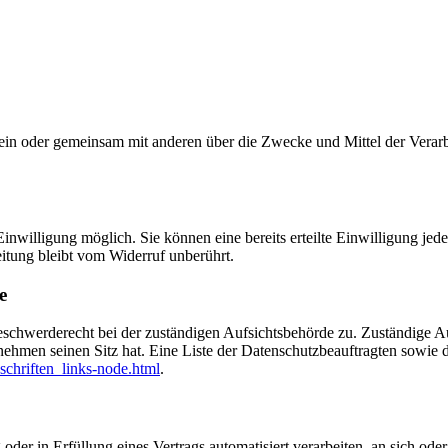
ie allein oder gemeinsam mit anderen über die Zwecke und Mittel der V
nwilligung möglich. Sie können eine bereits erteilte Einwilligung jede
itung bleibt vom Widerruf unberührt.
e
eschwerderecht bei der zuständigen Aufsichtsbehörde zu. Zuständige Au
nehmen seinen Sitz hat. Eine Liste der Datenschutzbeauftragten sow
schriften_links-node.html
.
oder in Erfüllung eines Vertrags automatisiert verarbeiten, an sich od