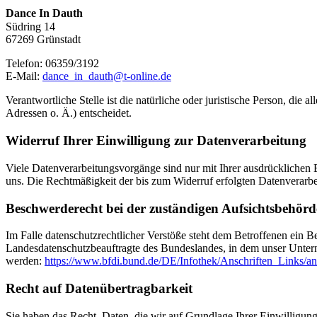
Dance In Dauth
Südring 14
67269 Grünstadt
Telefon: 06359/3192
E-Mail:
dance_in_dauth@t-online.de
Verantwortliche Stelle ist die natürliche oder juristische Person, d
Adressen o. Ä.) entscheidet.
Widerruf Ihrer Einwilligung zur Datenverarbeitung
Viele Datenverarbeitungsvorgänge sind nur mit Ihrer ausdrücklichen Ei
uns. Die Rechtmäßigkeit der bis zum Widerruf erfolgten Datenverarbe
Beschwerderecht bei der zuständigen Aufsichtsbehörd
Im Falle datenschutzrechtlicher Verstöße steht dem Betroffenen ein B
Landesdatenschutzbeauftragte des Bundeslandes, in dem unser Unter
werden:
https://www.bfdi.bund.de/DE/Infothek/Anschriften_Links/an
Recht auf Datenübertragbarkeit
Sie haben das Recht, Daten, die wir auf Grundlage Ihrer Einwilligung 