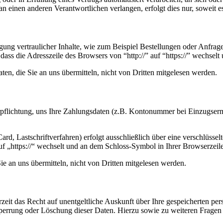
n einen anderen Verantwortlichen verlangen, erfolgt dies nur, soweit e
ung vertraulicher Inhalte, wie zum Beispiel Bestellungen oder Anfrage
dass die Adresszeile des Browsers von “http://” auf “https://” wechsel
en, die Sie an uns übermitteln, nicht von Dritten mitgelesen werden.
erpflichtung, uns Ihre Zahlungsdaten (z.B. Kontonummer bei Einzugser
rd, Lastschriftverfahren) erfolgt ausschließlich über eine verschlüss
auf „https://“ wechselt und an dem Schloss-Symbol in Ihrer Browserzeile
e an uns übermitteln, nicht von Dritten mitgelesen werden.
zeit das Recht auf unentgeltliche Auskunft über Ihre gespeicherten 
Sperrung oder Löschung dieser Daten. Hierzu sowie zu weiteren Frage